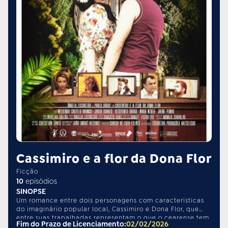
Cassimiro e a flor da Dona Flor
Ficção
10
episódios
SINOPSE
Um romance entre dois personagens com características
do imaginário popular local, Cassimiro e Dona Flor, que
entre suas trapalhadas representam o que o cearense tem
Fim do Prazo de Licenciamento:
02/02/2026
de mais forte, seu bom humor, por meio de situações,