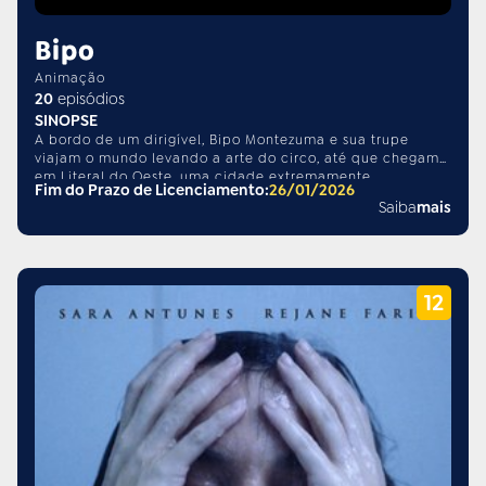
Bipo
Animação
20
episódios
SINOPSE
A bordo de um dirigível, Bipo Montezuma e sua trupe
viajam o mundo levando a arte do circo, até que chegam
em Literal do Oeste, uma cidade extremamente
Fim do Prazo de Licenciamento:
26/01/2026
burocrática que não entende o conceito de arte, muito
Saiba
mais
menos de aplausos.