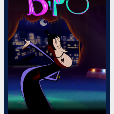
primeiros 700 quilômetros, de um total de 2.200. O restante
só seria construído alguns anos mais tarde, pelo governo
do Presidente JK, mas sob o comando de Bernardo Sayão,
um carioca nascido em 1901. “Bernardo Sayão e a Estrada
Para Belém” foi produzido em 2021, com gravações nos
estados de Goiás, Tocantins, Maranhão e Pará, além de
Belém, Brasília, Goiânia e Rio de Janeiro.