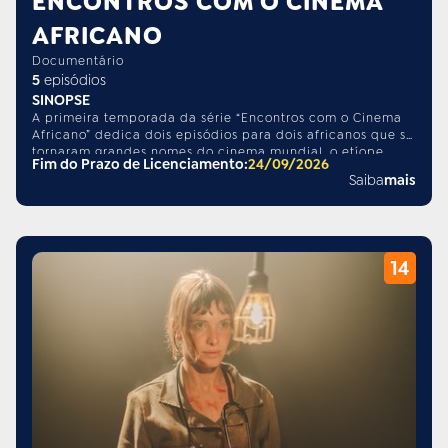
ENCONTROS COM O CINEMA
AFRICANO
Documentário
5
episódios
SINOPSE
A primeira temporada da série “Encontros com o Cinema
Africano” dedica dois episódios para dois africanos que se
tornaram grandes nomes do cinema mundial, o etíope
Fim do Prazo de Licenciamento:
24/09/2026
Haile Gerima e o mauritano Abderrahmane Sissako, e três
Saiba
mais
episódios para os cinemas da lusofonia: Angola,
Moçambique e Cabo Verde. A série também busca refletir
suas estéticas e narrativas e, de forma indireta, mostra os
vínculos do cinema brasileiro com o cinema realizado
pelos africanos do continente e da diáspora.