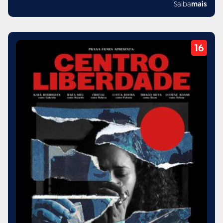
Saiba
mais
diálogos e cenas cômicas que só o Ceará possui com
riqueza. Abordamos a cultura popular por meio da
brincadeira com bonecos e a história é traçada tendo
como mote as lendas urbanas nordestinas. A ideia é
fomentar a identidade do nosso povo mostrando que
temos tradição, valores, que são só nossos e que por isso
devem ser preservados, mantidos e difundidos.