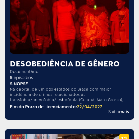
DESOBEDIÊNCIA DE GÊNERO
Documentário
5
episódios
SINOPSE
Na capital de um dos estados do Brasil com maior
incidência de crimes relacionados à
transfobia/homofobia/lesbofobia (Cuiabá, Mato Grosso),
pessoas desobedecem às convenções relacionadas às
Fim do Prazo de Licenciamento:
22/04/2027
expressões da sexualidade e de gênero, enfrentam
Saiba
mais
preconceitos e aprendem cotidianamente a afirmar suas
escolhas. Desobediência de gênero trata-se de obra
seriada de documentários de cinco episódios com 26
minutos de duração cada. A série concentra-se no
universo de experiências de personagens cuja expressão