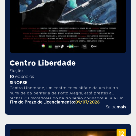
Centro Liberdade
Ficção
10
episódios
SINOPSE
Centro Liberdade, um centro comunitário de um bairro
humilde da periferia de Porto Alegre, está prestes a
fechar. Os moradores do bairro serão obrigados a ir a um
Fim do Prazo de Licenciamento:
09/07/2026
centro semelhante, porém bem mais distante, para usufruir
Saiba
mais
de serviços essenciais, como farmácia popular e creche
para as crianças. Gabriela, jovem de origem humilde
recém-formada em Serviços Social, é contratada de forma
temporária para ajudar nessa transferência. Ricardo,
burocrata responsável pelo gerenciamento de três centros
da região, quer que Gabriela realize a mudança o mais