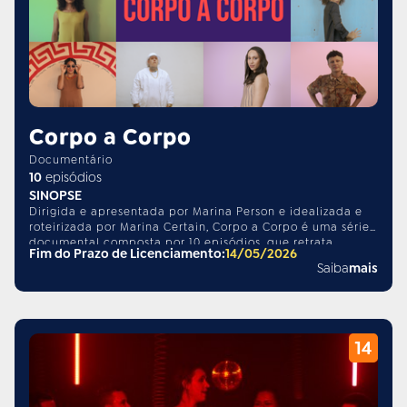
Corpo a Corpo
Documentário
10
episódios
SINOPSE
Dirigida e apresentada por Marina Person e idealizada e
roteirizada por Marina Certain, Corpo a Corpo é uma série
documental composta por 10 episódios, que retrata
Fim do Prazo de Licenciamento:
14/05/2026
músicos e bandas brasileiras contemporâneas que vêm
Saiba
mais
desestabilizando as categorias de gênero e sexo através
de sua arte. Vindo dos mais diversos rincões do país, e
compondo, cantando e performando nos mais variados
estilos musicais e estéticos, esses artistas, que fogem de
qualquer rótulo e subvertem estereótipos e binarismos,
têm uma única coisa em comum: a pluralidade.