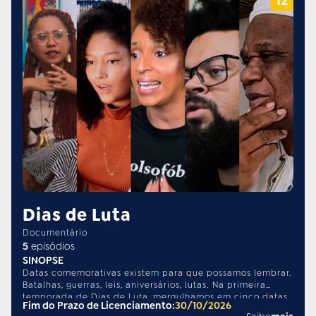
da sexualidade e da identidade de gênero varia em
relação às normas binárias e heteronormativas que ainda
conformam - e, por conseguinte, reduzem - as
possibilidades de expressão de gênero dos indivíduos. As
personagens da série performam sexualidades complexas
e novos modos de pensar as questões de gênero.
Dias de Luta
Documentário
5
episódios
SINOPSE
Datas comemorativas existem para que possamos lembrar.
Batalhas, guerras, leis, aniversários, lutas. Na primeira
temporada de Dias de Luta, mergulhamos em cinco datas
Fim do Prazo de Licenciamento:
30/10/2026
que moldaram a história do Brasil. Da assinatura da Lei