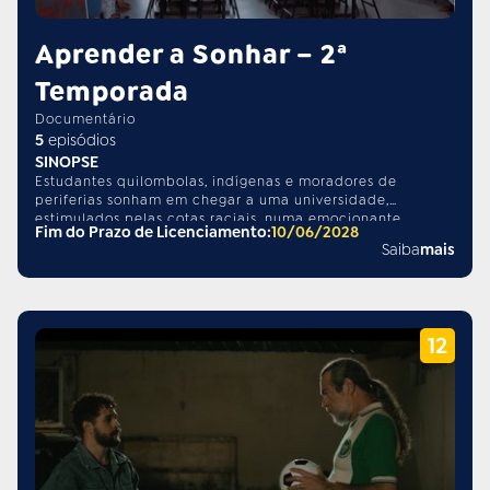
Aprender a Sonhar – 2ª
Temporada
Documentário
5
episódios
SINOPSE
Estudantes quilombolas, indígenas e moradores de
periferias sonham em chegar a uma universidade,
estimulados pelas cotas raciais, numa emocionante
Fim do Prazo de Licenciamento:
10/06/2028
jornada de resistência e transformação social da
Saiba
mais
juventude negra brasileira.